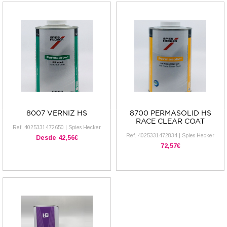
8007 VERNIZ HS
8700 PERMASOLID HS
RACE CLEAR COAT
Ref.
4025331472650
|
Spies Hecker
Ref.
4025331472834
|
Spies Hecker
Desde
42,56€
72,57€