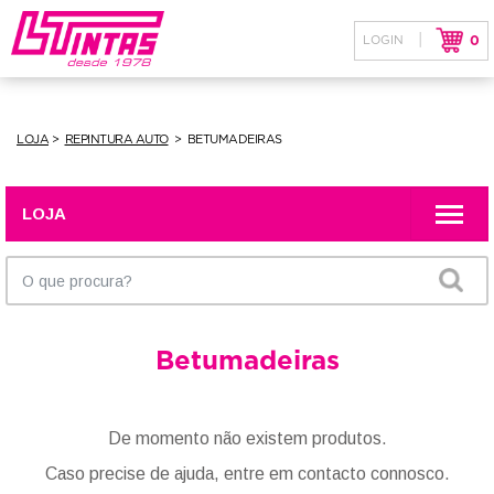
|
LOGIN
0
LOJA / PRODUTOS
NOTÍCIAS
LOJA
REPINTURA AUTO
BETUMADEIRAS
CONTACTOS
LOJA
SOBRE NÓS
Betumadeiras
De momento não existem produtos.
Caso precise de ajuda, entre em contacto connosco.