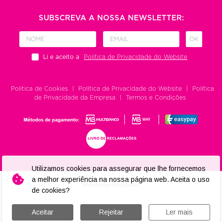
SUBSCREVA A NOSSA NEWSLETTER:
OK
Li e aceito a
Política de Privacidade do Website
Política de Cookies
|
Política de Privacidade do Website
|
Política
de Privacidade da Empresa
|
Termos e Condições
Utilizamos cookies para assegurar que lhe fornecemos
a melhor experiência na nossa página web. Aceita o uso
Webdesign
Megasites
de cookies?
Aceitar
Rejeitar
Ler mais