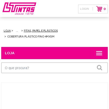
|
LOGIN
0
LOJA / PRODUTOS
NOTÍCIAS
LOJA
FITAS, PAPEL E PLÁSTICOS
COBERTURA PLÁSTICO FINO 4MX5M
CONTACTOS
SOBRE NÓS
LOJA